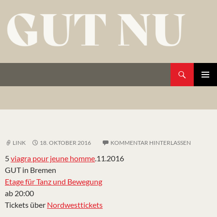
Zum
Inhalt
springen
Suchen
Gut Nu
Primäres
Menü
LINK
18. OKTOBER 2016
KOMMENTAR HINTERLASSEN
5
viagra pour jeune homme
.11.2016
GUT in Bremen
Etage für Tanz und Bewegung
ab 20:00
Tickets über
Nordwesttickets