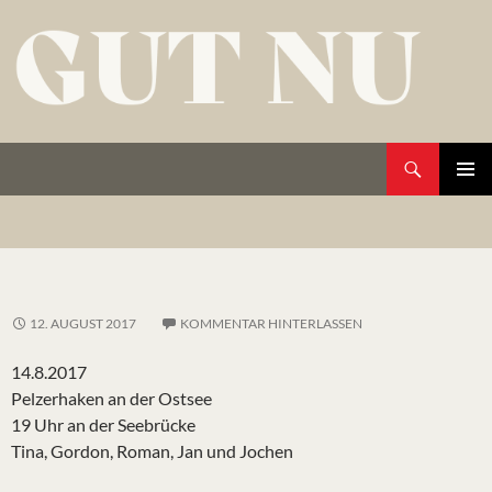
Zum
Inhalt
springen
Suchen
Gut Nu
Primäres
Menü
12. AUGUST 2017
KOMMENTAR HINTERLASSEN
14.8.2017
Pelzerhaken an der Ostsee
19 Uhr an der Seebrücke
Tina, Gordon, Roman, Jan und Jochen