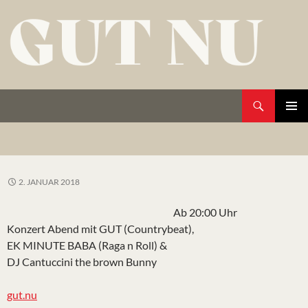
Zum
Inhalt
springen
Suchen
Gut Nu
Primäres
Menü
2. JANUAR 2018
Ab 20:00 Uhr
Konzert Abend mit GUT (Countrybeat),
EK MINUTE BABA (Raga n Roll) &
DJ Cantuccini the brown Bunny
gut.nu